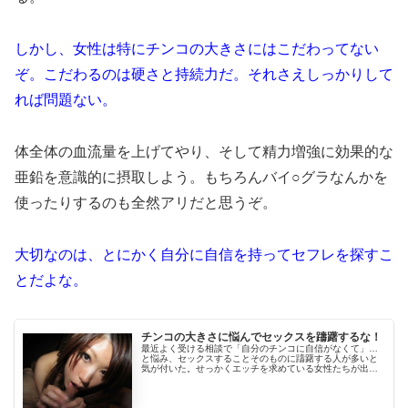
しかし、女性は特にチンコの大きさにはこだわってない
ぞ。こだわるのは硬さと持続力だ。それさえしっかりして
れば問題ない。
体全体の血流量を上げてやり、そして精力増強に効果的な
亜鉛を意識的に摂取しよう。もちろんバイ○グラなんかを
使ったりするのも全然アリだと思うぞ。
大切なのは、とにかく自分に自信を持ってセフレを探すこ
とだよな。
チンコの大きさに悩んでセックスを躊躇するな！
最近よく受ける相談で「自分のチンコに自信がなくて」…
と悩み、セックスすることそのものに躊躇する人が多いと
気が付いた。せっかくエッチを求めている女性たちが出会
い系サイトにいて、ちゃんと正しい手順を踏めばエッチが
できるし、セフレにもなってくれる...