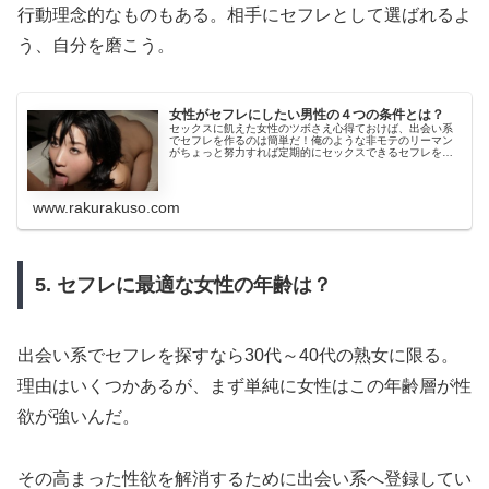
行動理念的なものもある。相手にセフレとして選ばれるよ
う、自分を磨こう。
女性がセフレにしたい男性の４つの条件とは？
セックスに飢えた女性のツボさえ心得ておけば、出会い系
でセフレを作るのは簡単だ！俺のような非モテのリーマン
がちょっと努力すれば定期的にセックスできるセフレをバ
ンバン作れるのが出会い系サイトだ。本当にこの世に出会
い系サイトがあってよかった…と常...
www.rakurakuso.com
5. セフレに最適な女性の年齢は？
出会い系でセフレを探すなら30代～40代の熟女に限る。
理由はいくつかあるが、まず単純に女性はこの年齢層が性
欲が強いんだ。
その高まった性欲を解消するために出会い系へ登録してい