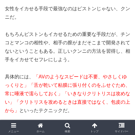
女性をイカせる手段で最強なのはピストンじゃない、クン
ニだ。
もちろんピストンもイカせるための重要な手段だが、チン
コとマンコの相性や、相手の膣がまだそこまで開発されて
ないということもある。正しいクンニの方法を習得し、相
手をイカせてセフレにしよう。
具体的には、
「AVのようなスピードは不要、やさしくゆ
っくりと」「舌が乾いて粘膜に張り付くのをふせぐため、
常に唾液で濡らしておく」「いきなりクリトリスは攻めな
い」「クリトリスを攻めるときは直接ではなく、包皮の上
から」
といったテクニックだ。
これもまた繰り返しになるが、AVのような派手なアクシ
メニュー
ホーム
検索
トップ
サイドバー