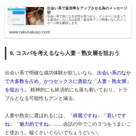
出会い系で返信率をアップさせる為のメッセージ
術
出会い系で気になる女性が見つかり、メッセージを送って
も返信がこない人は必見！返信率アップ間違いなしのメッ
セージ術を解説します。
www.rakurakuso.com
9. コスパを考えるなら人妻・熟女層を狙おう
出会い系で明確な成功体験が欲しいなら、
出会い系のなか
で大多数を占め、かつセックスに貪欲な「人妻・熟女層」
を狙おう。
精神的にも経済的にも落ち着いており、トラ
ブルとなる可能性もグンと減る。
人妻や熟女に選ばれるには、
「綺麗ですね」「若いです
ね」「魅力的ですね」
……会話の中でこの３つをうまいこ
と使おう。嘘くさいぐらいでちょうどいい。