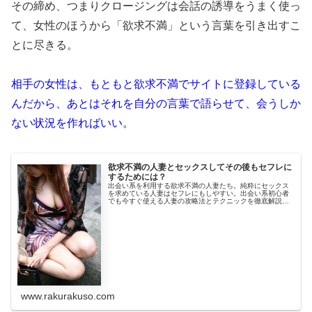
その締め、つまりクロージングは会話の誘導をうまく使っ
て、女性のほうから「欲求不満」という言葉を引き出すこ
とに尽きる。
相手の女性は、もともと欲求不満でサイトに登録している
んだから、あとはそれを自分の言葉で語らせて、会うしか
ない状況を作ればいい。
欲求不満の人妻とセックスしてその後もセフレに
するためには？
出会い系を利用する欲求不満の人妻たち。純粋にセックス
を求めている人妻はセフレにもしやすい。出会い系初心者
でも今すぐ使える人妻の攻略法とテクニックを徹底解説し
ます。出会い系利用歴16年の経験に基づく実践的な攻略法
を配信中。
www.rakurakuso.com