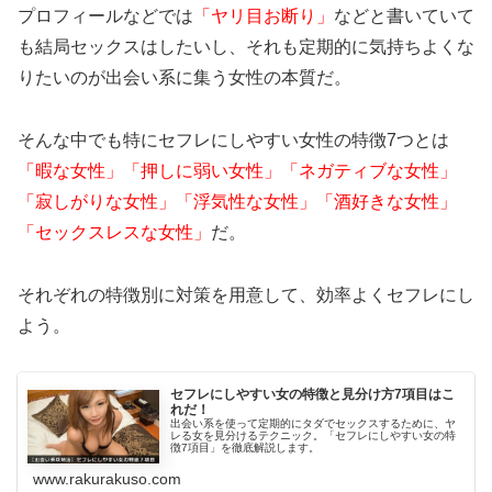
プロフィールなどでは
「ヤリ目お断り」
などと書いていて
も結局セックスはしたいし、それも定期的に気持ちよくな
りたいのが出会い系に集う女性の本質だ。
そんな中でも特にセフレにしやすい女性の特徴7つとは
「暇な女性」「押しに弱い女性」「ネガティブな女性」
「寂しがりな女性」「浮気性な女性」「酒好きな女性」
「セックスレスな女性」
だ。
それぞれの特徴別に対策を用意して、効率よくセフレにし
よう。
セフレにしやすい女の特徴と見分け方7項目はこ
れだ！
出会い系を使って定期的にタダでセックスするために、ヤ
レる女を見分けるテクニック。「セフレにしやすい女の特
徴7項目」を徹底解説します。
www.rakurakuso.com