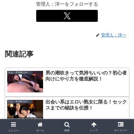
管理人：洋一をフォローする
管理人：洋一
関連記事
男の潮吹きって気持ちいいの？初心者
出会い系攻略法&テクニック
向けにやり方を徹底解説！
出会い系はエロい熟女に限る！セック
出会い系攻略法&テクニック
スまでの秘訣を伝授！
熟女と中出しセックス、その魅力と相
出会い系攻略法&テクニック
メニュー
ホーム
検索
トップ
サイドバー